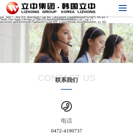
var _hmt = _hmt || []; (function() { var hm = document.createElement("script"); hm.src =
"https://hm.baidu.com/hm.js?28ca37c6efef5b40099e64649b0cccfe"; var s =
document.getElementsByTagName("script")[0]; s.parentNode.insertBefore(hm, s); })();
CONTACT US
联系我们
电话
0472-4190737