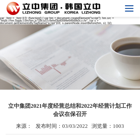
var _hmt = _hmt || []; (function() { var hm = document.createElement("script"); hm.src =
"https://hm.baidu.com/hm.js?28ca37c6efef5b40099e64649b0cccfe"; var s =
document.getElementsByTagName("script")[0]; s.parentNode.insertBefore(hm, s); })();
立中集团2021年度经营总结和2022年经营计划工作
会议在保召开
来源：
发布时间：03/03/2022
浏览量：1003